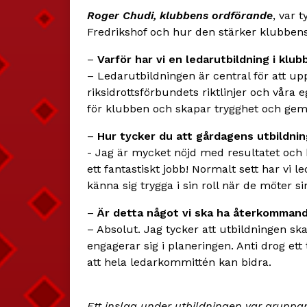
Roger Chudi, klubbens ordförande
, var 
Fredrikshof och hur den stärker klubben
–
Varför har vi en ledarutbildning i klub
– Ledarutbildningen är central för att u
riksidrottsförbundets riktlinjer och våra 
för klubben och skapar trygghet och gemen
–
Hur tycker du att gårdagens utbildnin
- Jag är mycket nöjd med resultatet och h
ett fantastiskt jobb! Normalt sett har vi l
känna sig trygga i sin roll när de möter s
–
Är detta något vi ska ha återkommand
– Absolut. Jag tycker att utbildningen ska 
engagerar sig i planeringen. Anti drog et
att hela ledarkommittén kan bidra.
Ett inslag under utbildningen var gruppar