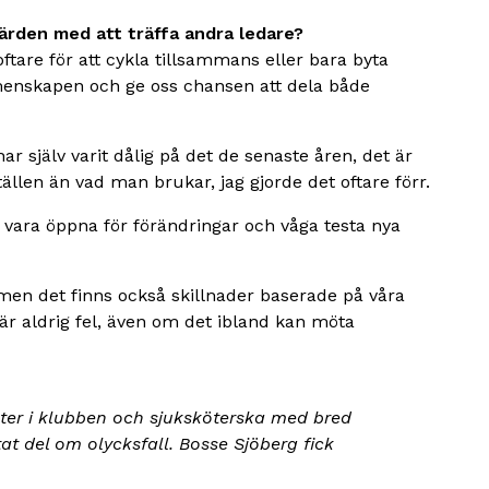
ärden med att träffa andra ledare?
oftare för att cykla tillsammans eller bara byta
emenskapen och ge oss chansen att dela både
r själv varit dålig på det de senaste åren, det är
ällen än vad man brukar, jag gjorde det oftare förr.
ka vara öppna för förändringar och våga testa nya
, men det finns också skillnader baserade på våra
är aldrig fel, även om det ibland kan möta
ister i klubben och sjuksköterska med bred
tat del om olycksfall. Bosse Sjöberg fick