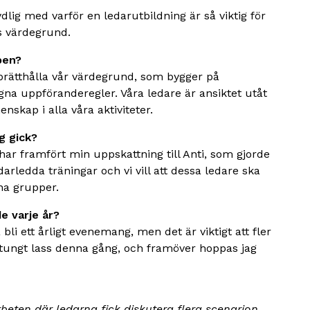
tydlig med varför en ledarutbildning är så viktig för
s värdegrund.
ben?
pprätthålla vår värdegrund, som bygger på
egna uppföranderegler. Våra ledare är ansiktet utåt
skap i alla våra aktiviteter.
g gick?
ar framfört min uppskattning till Anti, som gjorde
edarledda träningar och vi vill att dessa ledare ska
ina grupper.
e varje år?
bli ett årligt evenemang, men det är viktigt att fler
t tungt lass denna gång, och framöver hoppas jag
beten där ledarna fick diskutera flera scenarion