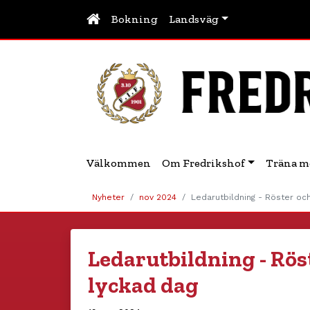
Bokning
Landsväg
Välkommen
Om Fredrikshof
Träna m
Nyheter
nov 2024
Ledarutbildning - Röster oc
Ledarutbildning - Rös
lyckad dag