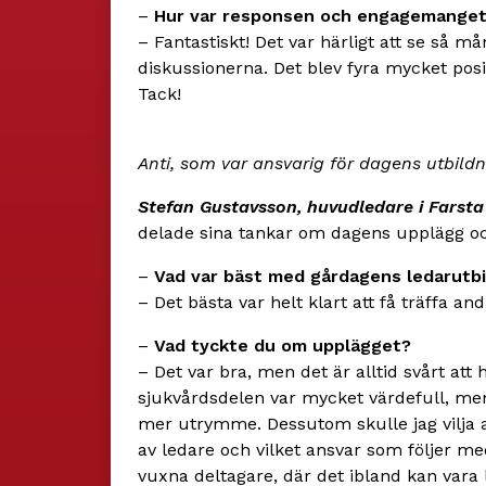
–
Hur var responsen och engagemanget 
– Fantastiskt! Det var härligt att se så m
diskussionerna. Det blev fyra mycket posi
Tack!
Anti, som var ansvarig för dagens utbildni
Stefan Gustavsson, huvudledare i Farsta
delade sina tankar om dagens upplägg oc
–
Vad var bäst med gårdagens ledarutbi
– Det bästa var helt klart att få träffa an
–
Vad tyckte du om upplägget?
– Det var bra, men det är alltid svårt att 
sjukvårdsdelen var mycket värdefull, men 
mer utrymme. Dessutom skulle jag vilja a
av ledare och vilket ansvar som följer med
vuxna deltagare, där det ibland kan vara li