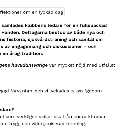
g samlades klubbens ledare för en fullspäckad
 i Handen. Deltagarna bestod av både nya och
ens historia, sjukvårdsträning och samtal om
des av engagemang och diskussioner – och
 en årlig tradition.
agens huvudansvarige
var mycket nöjd med utfallet
ggd förväntan, och vi lyckades ta oss igenom
ledare?
t som verkligen skiljer oss från andra klubbar.
l en trygg och välorganiserad förening.