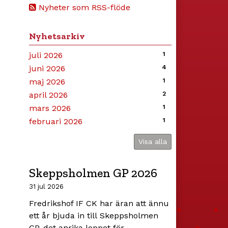
Nyheter som RSS-flöde
Nyhetsarkiv
juli 2026
1
juni 2026
4
maj 2026
1
april 2026
2
mars 2026
1
februari 2026
1
Visa alla
Skeppsholmen GP 2026
31 jul 2026
Fredrikshof IF CK har äran att ännu
ett år bjuda in till Skeppsholmen
GP, det anrika loppet för