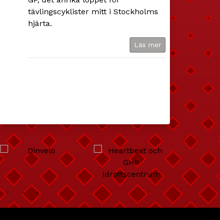
tävlingscyklister mitt i Stockholms
hjärta.
Läs mer