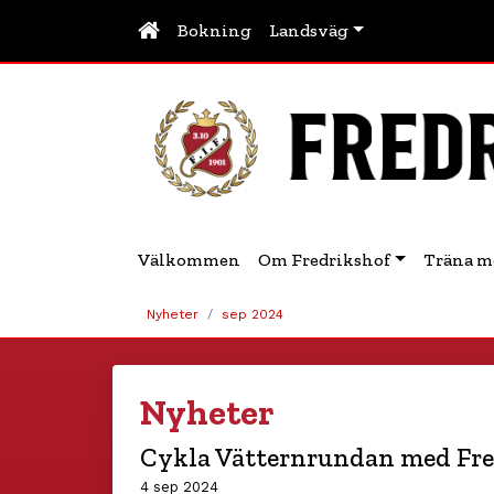
Bokning
Landsväg
Välkommen
Om Fredrikshof
Träna m
Nyheter
sep 2024
Nyheter
Cykla Vätternrundan med Fre
4 sep 2024